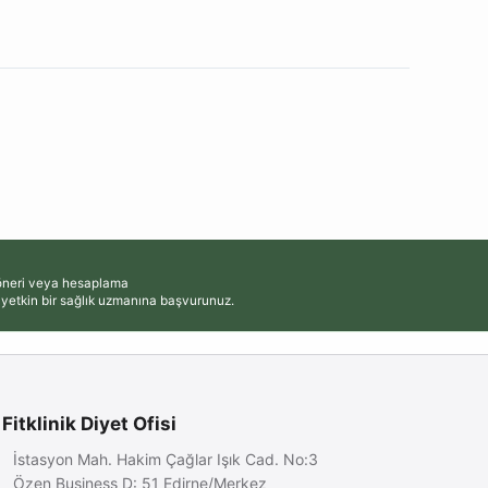
, öneri veya hesaplama
 yetkin bir sağlık uzmanına başvurunuz.
Fitklinik Diyet Ofisi
İstasyon Mah. Hakim Çağlar Işık Cad. No:3
Özen Business D: 51 Edirne/Merkez