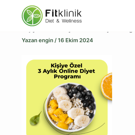
İçeriğe
atla
Kişiye-Özel-3-aylık-online-Diyet-Prog
Yazan
engin
/
16 Ekim 2024