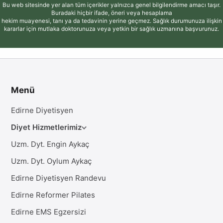
Bu web sitesinde yer alan tüm içerikler yalnızca genel bilgilendirme amacı taşır.
Buradaki hiçbir ifade, öneri veya hesaplama
hekim muayenesi, tanı ya da tedavinin yerine geçmez. Sağlık durumunuza ilişkin
kararlar için mutlaka doktorunuza veya yetkin bir sağlık uzmanına başvurunuz.
Menü
Edirne Diyetisyen
Diyet Hizmetlerimiz
Uzm. Dyt. Engin Aykaç
Uzm. Dyt. Oylum Aykaç
Edirne Diyetisyen Randevu
Edirne Reformer Pilates
Edirne EMS Egzersizi