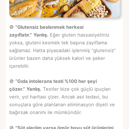
🚫
“Glutensiz beslenmek herkesi
zayıflatır.”
Yanlış.
Eğer gluten hassasiyetiniz
yoksa, gluteni kesmek tek başına zayıflama
sağlamaz. Hatta piyasadaki işlenmiş “glutensiz”
ürünler bazen daha yüksek kalori ve şeker
içerebilir.
🚫
“Gıda intolerans testi %100 her şeyi
çözer.”
Yanlış.
Testler bize çok güçlü ipuçları
verir, yol haritası çizer. Ancak asıl tedavi, bu
sonuçlara göre planlanan eliminasyon diyeti ve
bağırsak onarımı ile mümkündür.
🚫
“Süt alerjim varsa ömür boyu süt ürünlerini