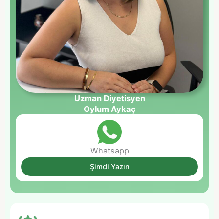
Uzman Diyetisyen
Oylum Aykaç
Whatsapp
Şimdi Yazın