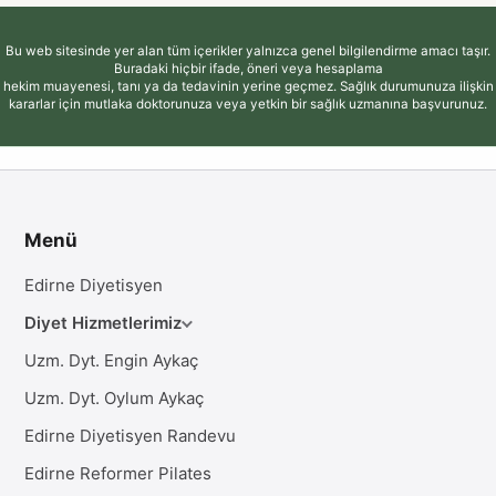
Bu web sitesinde yer alan tüm içerikler yalnızca genel bilgilendirme amacı taşır.
Buradaki hiçbir ifade, öneri veya hesaplama
hekim muayenesi, tanı ya da tedavinin yerine geçmez. Sağlık durumunuza ilişkin
kararlar için mutlaka doktorunuza veya yetkin bir sağlık uzmanına başvurunuz.
Menü
Edirne Diyetisyen
Diyet Hizmetlerimiz
Uzm. Dyt. Engin Aykaç
Uzm. Dyt. Oylum Aykaç
Edirne Diyetisyen Randevu
Edirne Reformer Pilates