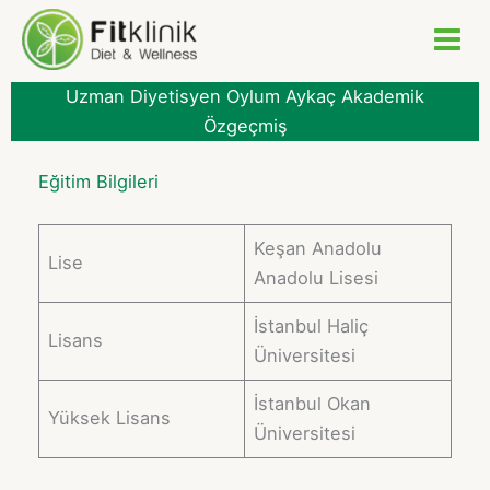
İçeriğe
atla
Uzman Diyetisyen Oylum Aykaç Akademik
Özgeçmiş
Eğitim Bilgileri
Keşan Anadolu
Lise
Anadolu Lisesi
İstanbul Haliç
Lisans
Üniversitesi
İstanbul Okan
Yüksek Lisans
Üniversitesi